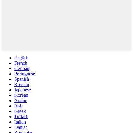
English
French
German
Portuguese
Spanish
Russian
Japanese
Korean
Arabic
Irish
Greek
Turkish
Italian
Danish
Romanian