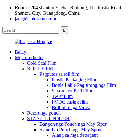
Room 2204,shantou Yuehai Building, 111 Jinsha Road,
Shantou City, Guangdong, China
jane@stblossom.com
Balay
Mga produkto
Cold Seal Film
ROLL FILM
Pagputos sa roll film
Plastic Packaging Film
Bottle Lable Pag-urong nga Film
Sayon nga Peel Film
Twist Film
PVDC casing film
Roll film nga Video
Retort nga pouch
STAND UP POUCH
Bangon nga Pouch nga May Siper
Stand Up Pouch nga May Spout
Alang sa mga detergent