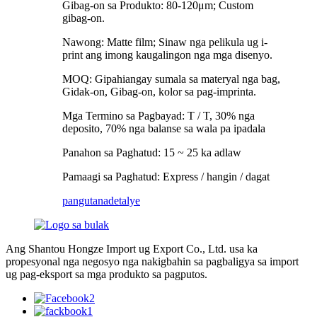
Gibag-on sa Produkto: 80-120μm; Custom
gibag-on.
Nawong: Matte film; Sinaw nga pelikula ug i-
print ang imong kaugalingon nga mga disenyo.
MOQ: Gipahiangay sumala sa materyal nga bag,
Gidak-on, Gibag-on, kolor sa pag-imprinta.
Mga Termino sa Pagbayad: T / T, 30% nga
deposito, 70% nga balanse sa wala pa ipadala
Panahon sa Paghatud: 15 ~ 25 ka adlaw
Pamaagi sa Paghatud: Express / hangin / dagat
pangutana
detalye
Ang Shantou Hongze Import ug Export Co., Ltd. usa ka
propesyonal nga negosyo nga nakigbahin sa pagbaligya sa import
ug pag-eksport sa mga produkto sa pagputos.