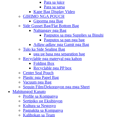
Para sa juice
Para sa sarsa
Kape Bag Display Video
GIHIMO NGA POUCH
Giporma nga Bag
Side Gusset Bag/Flat Bottom Bag
Nahiangay nga Bag
Pagputos sa mga Supplies sa Binuhi
Pagputos sa pan nga bag
Adlaw-adlaw nga Gamit nga Bag
Tulo ka Side Sealing Bag
uga ug basa nga separation bag
Recyclable nga materyal nga kahon
Folding Box
Recyclable nga PP box
Center Seal Pouch
Plastic nga Papel Bag
Vacuum nga Bag
Sequin Film/Dekorasyon nga mga Sheet
Mahitungod Kanato
Profile sa Kompanya
Sertipiko ug Eksibisyon
Kultura sa Negosyo
Pagpakita sa Kompanya
Kalihokan sa Team