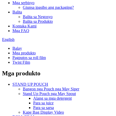
Mga serbisyo
Giunsa ipasibo ang packaging?
Balita
Balita sa Negosyo
Balita sa Produkto
Kontaka Kami
Mga FAQ
English
Balay
Mga produkto
Pagputos sa roll film
Twist Film
Mga produkto
STAND UP POUCH
Bangon nga Pouch nga May Siper
Stand Up Pouch nga May Spout
Alang sa mga detergent
Para sa juice
Para sa sarsa
Kape Bag Display Video