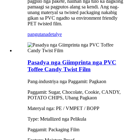
pagpilo nga pakete, nailhan nga tulo ka dagkong
pamaagi sa pagputos alang sa kendi. Ang nag-
unang materyal sa twisted packaging nakabig
gikan sa PVC ngadto sa environment friendly
PET twisted film.
pangutana
detalye
Pasadya nga Giimprinta nga PVC
Toffee Candy Twist Film
Pang-industriya nga Paggamit: Pagkaon
Paggamit: Sugar, Chocolate, Cookie, CANDY,
POTATO CHIPS, Ubang Pagkaon
Materyal nga: PE / VMPET / BOPP
Type: Metallized nga Pelikula
Paggamit: Packaging Film