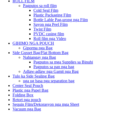
ROLL FILM
Pagputos sa roll film
Cold Seal Film
Plastic Packaging Film
Bottle Lable Pag-urong nga Film
Sayon nga Peel Film
Twist Film
PVDC casing film
Roll film nga Video
GIHIMO NGA POUCH
Giporma nga Bag
Side Gusset Bag/Flat Bottom Bag
Nahiangay nga Bag
Pagputos sa mga Supplies sa Binuhi
Pagputos sa pan nga bag
Adlaw-adlaw nga Gamit nga Bag
Tulo ka Side Sealing Bag
uga ug basa nga separation bag
Center Seal Pouch
Plastic nga Papel Bag
Folding Box
Retort nga pouch
Sequin Film/Dekorasyon nga mga Sheet
Vacuum nga Bag