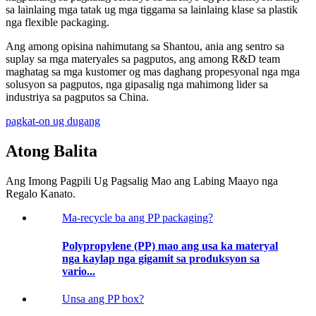
sa lainlaing mga tatak ug mga tiggama sa lainlaing klase sa plastik
nga flexible packaging.
Ang among opisina nahimutang sa Shantou, ania ang sentro sa
suplay sa mga materyales sa pagputos, ang among R&D team
maghatag sa mga kustomer og mas daghang propesyonal nga mga
solusyon sa pagputos, nga gipasalig nga mahimong lider sa
industriya sa pagputos sa China.
pagkat-on ug dugang
Atong Balita
Ang Imong Pagpili Ug Pagsalig Mao ang Labing Maayo nga
Regalo Kanato.
Ma-recycle ba ang PP packaging?
Polypropylene (PP) mao ang usa ka materyal
nga kaylap nga gigamit sa produksyon sa
vario...
Unsa ang PP box?