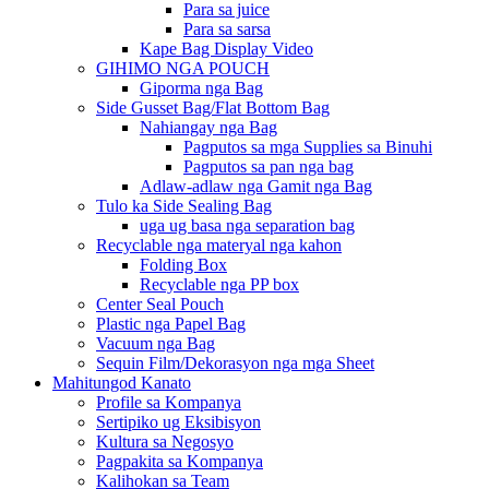
Para sa juice
Para sa sarsa
Kape Bag Display Video
GIHIMO NGA POUCH
Giporma nga Bag
Side Gusset Bag/Flat Bottom Bag
Nahiangay nga Bag
Pagputos sa mga Supplies sa Binuhi
Pagputos sa pan nga bag
Adlaw-adlaw nga Gamit nga Bag
Tulo ka Side Sealing Bag
uga ug basa nga separation bag
Recyclable nga materyal nga kahon
Folding Box
Recyclable nga PP box
Center Seal Pouch
Plastic nga Papel Bag
Vacuum nga Bag
Sequin Film/Dekorasyon nga mga Sheet
Mahitungod Kanato
Profile sa Kompanya
Sertipiko ug Eksibisyon
Kultura sa Negosyo
Pagpakita sa Kompanya
Kalihokan sa Team