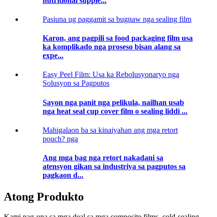
nutritional supple...
Pasiuna ug paggamit sa bugnaw nga sealing film
Karon, ang pagpili sa food packaging film usa
ka komplikado nga proseso bisan alang sa
expe...
Easy Peel Film: Usa ka Rebolusyonaryo nga
Solusyon sa Pagputos
Sayon nga panit nga pelikula, nailhan usab
nga heat seal cup cover film o sealing liddi ...
Mahigalaon ba sa kinaiyahan ang mga retort
pouch? nga
Ang mga bag nga retort nakadani sa
atensyon gikan sa industriya sa pagputos sa
pagkaon d...
Atong Produkto
Kami nag-una sa mga deal sa mga composite films, cold-sealing