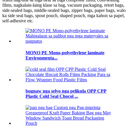
films, nagkalain-laing klase sa bag, vacuum packaging, retort bags,
side-sealed bags, middle-sealed bags, zipper bags, paper bags, walo
ka side seal bags, spout pouch, shaped pouch, mga kahon sa papel,
self-adhesive etc.
MONO PE Mono-polyethylene laminate
Environmenta...
bugnaw nga selyo nga pelikula OPP CPP
Plastic Cold Seal Chocol ...