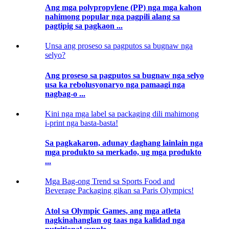
Ang mga polypropylene (PP) nga mga kahon
nahimong popular nga pagpili alang sa
pagtipig sa pagkaon ...
Unsa ang proseso sa pagputos sa bugnaw nga
selyo?
Ang proseso sa pagputos sa bugnaw nga selyo
usa ka rebolusyonaryo nga pamaagi nga
nagbag-o ...
Kini nga mga label sa packaging dili mahimong
i-print nga basta-basta!
Sa pagkakaron, adunay daghang lainlain nga
mga produkto sa merkado, ug mga produkto
...
Mga Bag-ong Trend sa Sports Food and
Beverage Packaging gikan sa Paris Olympics!
Atol sa Olympic Games, ang mga atleta
nagkinahanglan og taas nga kalidad nga