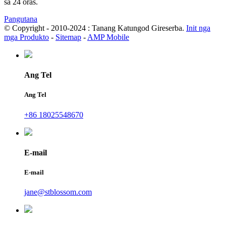
sa 24 oras.
Pangutana
© Copyright - 2010-2024 : Tanang Katungod Gireserba.
Init nga
mga Produkto
-
Sitemap
-
AMP Mobile
Ang Tel
Ang Tel
+86 18025548670
E-mail
E-mail
jane@stblossom.com