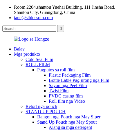
Room 2204,shantou Yuehai Building, 111 Jinsha Road,
Shantou City, Guangdong, China
jane@stblossom.com
Balay
Mga produkto
Cold Seal Film
ROLL FILM
Pagputos sa roll film
Plastic Packaging Film
Bottle Lable Pag-urong nga Film
Sayon nga Peel Film
Twist Film
PVDC casing film
Roll film nga Video
Retort nga pouch
STAND UP POUCH
Bangon nga Pouch nga May Siper
Stand Up Pouch nga May Spout
Alang sa mga detergent