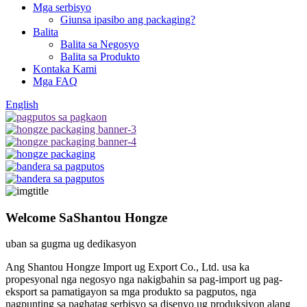
Mga serbisyo
Giunsa ipasibo ang packaging?
Balita
Balita sa Negosyo
Balita sa Produkto
Kontaka Kami
Mga FAQ
English
Welcome Sa
Shantou Hongze
uban sa gugma ug dedikasyon
Ang Shantou Hongze Import ug Export Co., Ltd. usa ka
propesyonal nga negosyo nga nakigbahin sa pag-import ug pag-
eksport sa pamatigayon sa mga produkto sa pagputos, nga
nagpunting sa paghatag serbisyo sa disenyo ug produksiyon alang