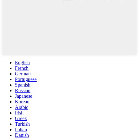
English
French
German
Portuguese
Spanish
Russian
Japanese
Korean
Arabic
Irish
Greek
Turkish
Italian
Danish